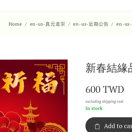
Home
en-us-真元道宗
en-us-近期公告
en-u
新春結緣
600
TWD
excluding shipping cost
In stock
Add to ca