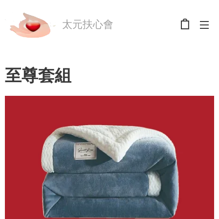
太元扶心會
至尊套組