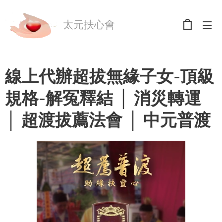
太元扶心會
線上代辦超拔無緣子女-頂級
規格-解冤釋結 │ 消災轉運
│ 超渡拔薦法會 │ 中元普渡