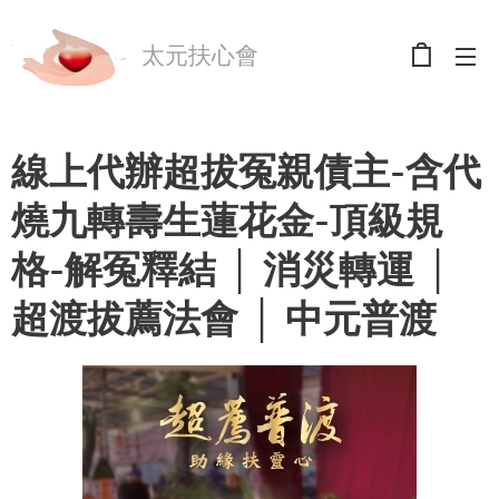
太元扶心會
線上代辦超拔冤親債主-含代
燒九轉壽生蓮花金-頂級規
格-解冤釋結 │ 消災轉運 │
超渡拔薦法會 │ 中元普渡