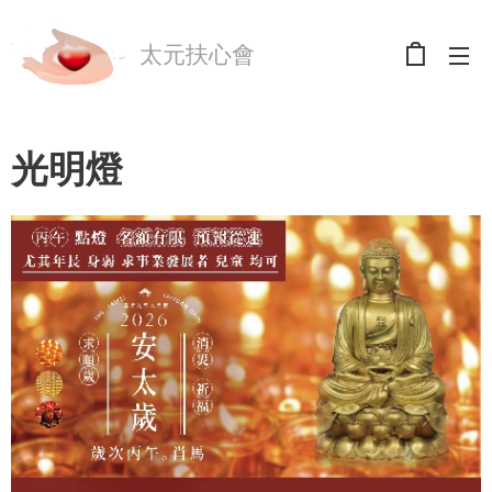
太元扶心會
光明燈