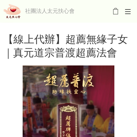
社團法人太元扶心會
【線上代辦】超薦無緣子女
｜真元道宗普渡超薦法會