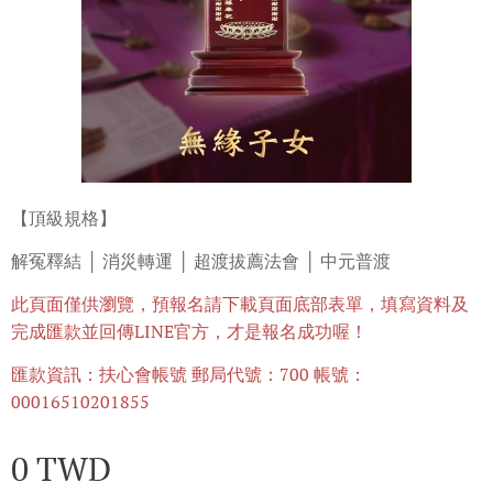
【頂級規格】
解冤釋結 │ 消災轉運 │ 超渡拔薦法會 │ 中元普渡
此頁面僅供瀏覽，預報名請下載頁面底部表單，填寫資料及
完成匯款
並回傳LINE官方，才是報名成功喔！
匯款資訊：扶心會帳號 郵局代號：700 帳號：
00016510201855
0
TWD