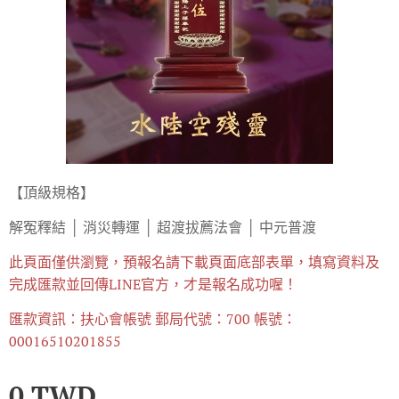
【頂級規格】
解冤釋結 │ 消災轉運 │ 超渡拔薦法會 │ 中元普渡
此頁面僅供瀏覽，預報名請下載頁面底部表單，填寫資料及
完成匯款
並回傳LINE官方，才是報名成功喔！
匯款資訊：扶心會帳號 郵局代號：700 帳號：
00016510201855
0
TWD