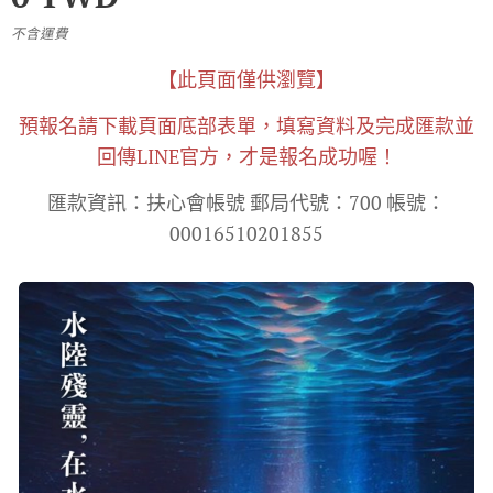
不含運費
【此頁面僅供瀏覽】
預報名請下載頁面底部表單，填寫資料及完成匯款
並
回傳LINE官方，才是報名成功喔！
匯款資訊：扶心會帳號 郵局代號：700 帳號：
00016510201855