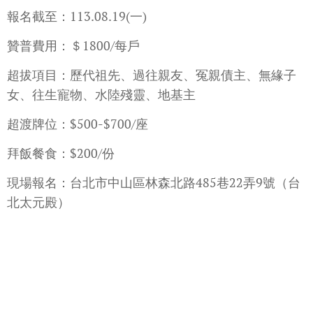
報名截至：113.08.19(一)
贊普費用：＄1800/每戶
超拔項目：歷代祖先、過往親友、冤親債主、無緣子
女、往生寵物、水陸殘靈、地基主
超渡牌位：$500-$700/座
拜飯餐食：$200/份
現場報名：台北市中山區林森北路485巷22弄9號（台
北太元殿）