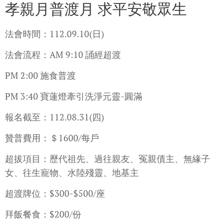
孝親月普渡月 求平安敬眾生
法會時間：112.09.10(日)
法會流程：AM 9:10 誦經超渡
PM 2:00 施食普渡
PM 3:40 寶蓮燈牽引洗淨元靈-圓滿
報名截至：112.08.31(四)
贊普費用：＄1600/每戶
超拔項目：歷代祖先、過往親友、冤親債主、無緣子
女、往生寵物、水陸殘靈、地基主
超渡牌位：$300-$500/座
拜飯餐食：$200/份