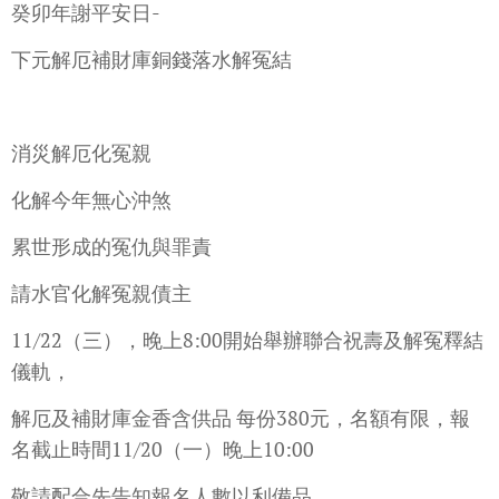
癸卯年謝平安日-
下元解厄補財庫銅錢落水解冤結
消災解厄化冤親
化解今年無心沖煞
累世形成的冤仇與罪責
請水官化解冤親債主
11/22（三），晚上8:00開始舉辦聯合祝壽及解冤釋結
儀軌，
解厄及補財庫金香含供品 每份380元，名額有限，報
名截止時間11/20（一）晚上10:00
敬請配合先告知報名人數以利備品。