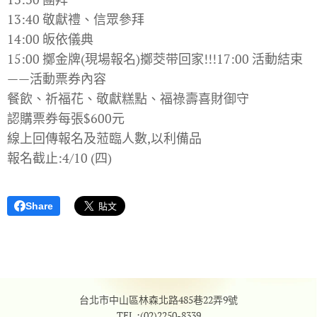
13:40 敬獻禮、信眾參拜
14:00 皈依儀典
15:00 擲金牌(現場報名)擲茭带回家!!!17:00 活動結束
——活動票券內容
餐飲、祈福花、敬獻糕點、福祿壽喜財御守
認購票券每張$600元
線上回傳報名及蒞臨人數,以利備品
報名截止:4/10 (四)
Share
台北市中山區林森北路485巷22弄9號
TEL :
(02)2250-8339