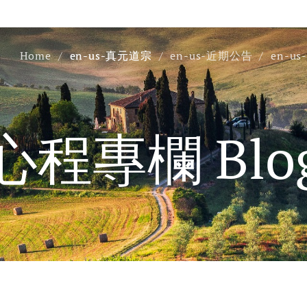
Home
en-us-真元道宗
en-us-近期公告
en-u
心程專欄 Blo