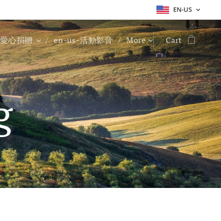
EN-US
s-愛心捐贈
en-us-活動影音
More
Cart
g