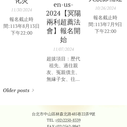
en-us-
10/26/2024
11/30/2024
2024【冥陽
報名截止時
報名截止時
兩利超薦法
間:113年7月9日
間:113年8月13日
會】報名開
下午22:00
下午22:00
始
11/07/2024
超拔項目：歷代
祖先、過往親
友、冤親債主、
無緣子女、往生
寵物、水陸殘
Older posts
靈、地基主
台北市中山區林森北路485巷22弄9號
TEL :
(02)2250-8339
FAX:
(02)2562-9942