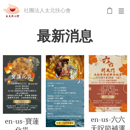
社團法人太元扶心會
最新消息
en-us-六六
en-us-寶蓮
天貺節補運
化災