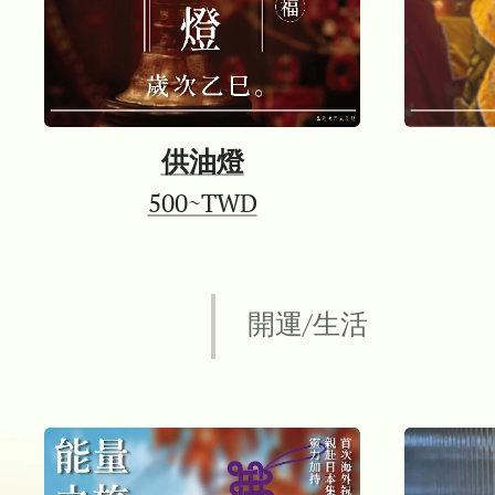
供油燈
500~TWD
開運/生活