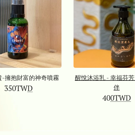
貴-擁抱財富的神奇噴霧
醒悅沐浴乳 - 幸福芬
350TW
D
伴
40
0TWD