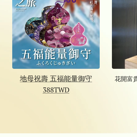
地母祝壽 五福能量御守
花開富
388TWD