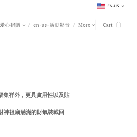
EN-US
s-愛心捐贈
en-us-活動影音
More
Cart
納福集祥外，更具實用性以及貼
財神祖廟滿滿的財氣裝載回