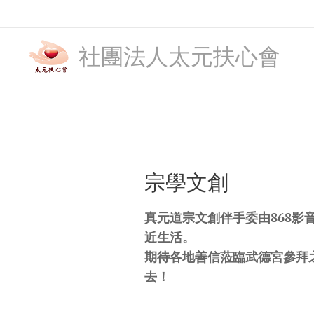
社團法人太元扶心會
宗學文創
真元道宗文創伴手委由868影
近生活。
期待各地善信蒞臨武德宮參拜
去！