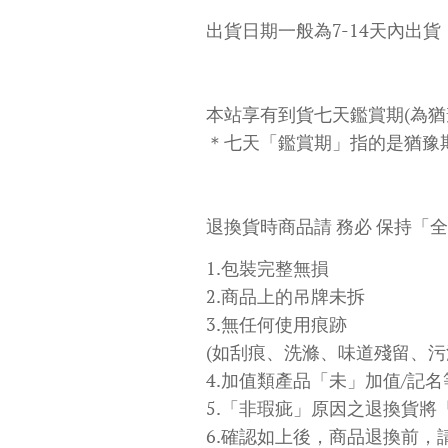
出貨日期一般為7-14天內出
本站享有到貨七天鑑賞期(為
＊七天「鑑賞期」指的是猶豫
退換貨時商品請 務必 保持「
1.包裝完整無損
2.商品上的吊牌未拆
3.無任何使用痕跡
(如刮痕、洗滌、味道殘留、污
4.加值類產品「未」加值/記
5.「非瑕疵」原因之退換貨將
6.確認如上後，商品退換前，