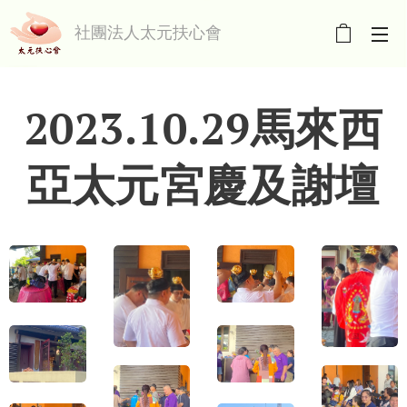
社團法人太元扶心會
2023.10.29馬來西
亞太元宮慶及謝壇