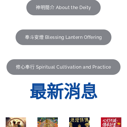
神明簡介 About the Deity
奉斗安燈 Blessing Lantern Offering
修心奉行 Spiritual Cultivation and Practice
最新消息