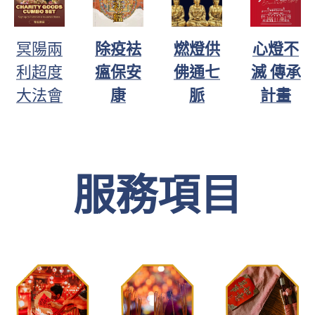
冥陽兩
除疫袪
燃燈供
心燈不
利超度
瘟保安
佛通七
滅 傳承
大法會
康
脈
計畫
服務項目