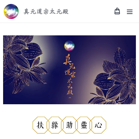
真元道宗太元殿