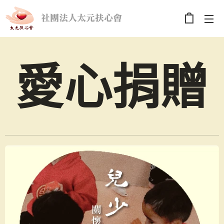
社團法人太元扶心會
愛心捐贈