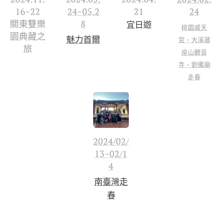
16~22
24~05.2
21
24
關東雙樂
8
宜日遊
桃園威天
園典藏之
魅力首爾
宮、大溪蓮
旅
座山觀音
寺、劉備廟
走春
2024/02/
13~02/1
4
南臺灣走
春